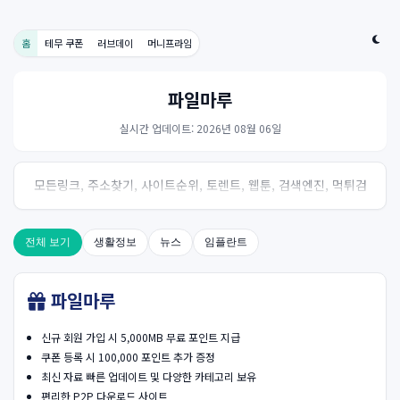
홈
테무 쿠폰
러브데이
머니프라임
파일마루
실시간 업데이트: 2026년 08월 06일
모든링크, 주소찾기, 사이트순위, 토렌트, 웹툰, 검색엔진, 먹튀검
증, 스포츠, 드라마, 커뮤니티 링크사이트! 여기여
전체 보기
생활정보
뉴스
임플란트
파일마루
신규 회원 가입 시 5,000MB 무료 포인트 지급
쿠폰 등록 시 100,000 포인트 추가 증정
최신 자료 빠른 업데이트 및 다양한 카테고리 보유
편리한 P2P 다운로드 사이트