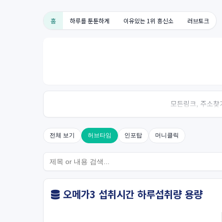
홈
하루를 툰툰하게
이유있는 1위 흥신소
러브토크
모든링크, 주소찾기
전체 보기
허브타임
인포탑
머니클릭
오메가3 섭취시간 하루섭취량 용량