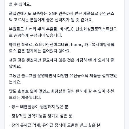
을 수 있어요.
품질면에서도 보증하는 GMP 인증까지 받은 제품으로 유산균스
틱 고르시는 분들에게 좋은 선택지가 될 것 같아요.
부원료도 치커리 뿌리 추출물, 비타민C, 난소화성말토덱스트린
으
로 꼼꼼하게 구성되어 있습니다.
하지만 착색료, 스테아린산마그네슘, hpmc, 카르복시메틸셀룰
로스 같은 첨가제는 들어있지 않아요.
챙길 것은 챙겼지만 필요하지 않은 것은 과감히 뺀 게 오히려 좋
았어요.
그동안 블로그를 운영하면서 다양한 유산균스틱 제품을 섭취했었
는데요.
맛도 호불호 없이 맛있고 화장실을 훨씬 편하게 갈 수 있어 추천
드리는 제품입니다.
- 평소 배변활동이 원활하지 않은 분
- 정상적인 면역기능을 챙기고 싶은 분
- 장의 유해균 억제, 유익균 증식에 도움을 받고 싶은 분