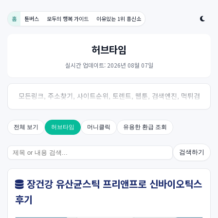
홈
툰버스
모두의 행복 가이드
이유있는 1위 흥신소
허브타임
실시간 업데이트: 2026년 08월 07일
모든링크, 주소찾기, 사이트순위, 토렌트, 웹툰, 검색엔진, 먹튀검
증, 스포츠, 드라마, 커뮤니티 링크사이트! 여기여
전체 보기
허브타임
머니클릭
유용한 환급 조회
검색하기
장건강 유산균스틱 프리앤프로 신바이오틱스
후기