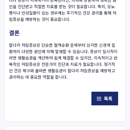
러나 증상이 지속되거나 반복된다면, 의사와 상담하여 정확한 원
인을 진단받고 적절한 치료를 받는 것이 필요합니다. 특히, 당뇨
병이나 만성질환이 있는 경우에는 주기적인 건강 관리를 통해 저
림증상을 예방하는 것이 중요합니다.
결론
팔다리 저림증상은 단순한 혈액순환 문제부터 심각한 신경계 질
환까지 다양한 원인에 의해 발생할 수 있습니다. 증상이 일시적이
라면 생활습관을 개선하여 쉽게 해결할 수 있지만, 지속적이고 반
복적인 저림증상은 전문가의 진단과 치료가 필요합니다. 정기적
인 건강 체크와 올바른 생활습관이 팔다리 저림증상을 예방하고
관리하는 데 중요한 역할을 합니다.
목록