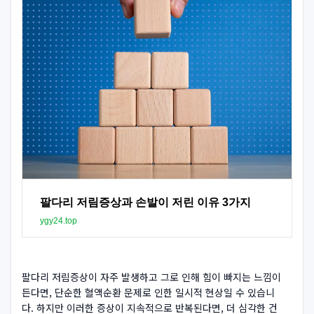
팔다리 저림증상과 손발이 저린 이유 3가지
ygy24.top
팔다리 저림증상이 자주 발생하고 그로 인해 힘이 빠지는 느낌이
든다면, 단순한 혈액순환 문제로 인한 일시적 현상일 수 있습니
다. 하지만 이러한 증상이 지속적으로 반복된다면, 더 심각한 건