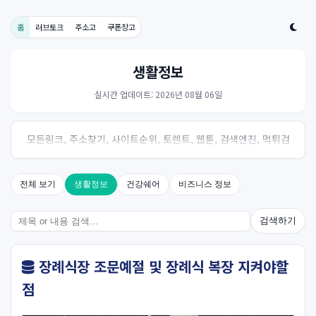
홈
러브토크
주소고
쿠폰창고
생활정보
실시간 업데이트: 2026년 08월 06일
모든링크, 주소찾기, 사이트순위, 토렌트, 웹툰, 검색엔진, 먹튀검
증, 스포츠, 드라마, 커뮤니티 링크사이트! 여기여
전체 보기
생활정보
건강쉐어
비즈니스 정보
검색하기
장례식장 조문예절 및 장례식 복장 지켜야할
점