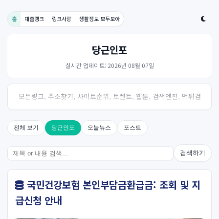
홈
대출랭크
링크사랑
생활정보 모두모아
당근인포
실시간 업데이트: 2026년 08월 07일
모든링크, 주소찾기, 사이트순위, 토렌트, 웹툰, 검색엔진, 먹튀검
증, 스포츠, 드라마, 커뮤니티 링크사이트! 여기여
전체 보기
당근인포
오늘뉴스
포스트
검색하기
국민건강보험 본인부담금환급금: 조회 및 지
급신청 안내