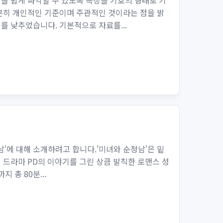
을 쉽게 파악할 수 있도록 특징을 기호의 형태로 기
분히 개인적인 기준이며 주관적인 것이라는 점을 밝
를 낮추었습니다. 기본적으로 자료를...
정남'에 대해 소개하려고 합니다.'미녀와 순정남'은 밑
 드라마 PD의 이야기를 그린 상큼 발칙한 로맨스 성
 총 80분...