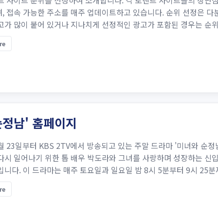
트 사이트 순위를 선정하여 소개합니다. 각 토렌트 사이트들의 장단점
, 접속 가능한 주소를 매주 업데이트하고 있습니다. 순위 선정은 다
고가 많이 붙어 있거나 지나치게 선정적인 광고가 포함된 경우는 순위
re
 순정남' 홈페이지
3월 23일부터 KBS 2TV에서 방송되고 있는 주말 드라마 '미녀와 순
다시 일어나기 위한 톱 배우 박도라와 그녀를 사랑하며 성장하는 신입
니다. 이 드라마는 매주 토요일과 일요일 밤 8시 5분부터 9시 25분까지
re