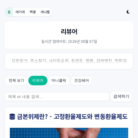
홈
여기여
짝꿍
마나툰
리뷰어
실시간 업데이트: 2026년 08월 07일
모든링크, 주소찾기, 사이트순위, 토렌트, 웹툰, 검색엔진, 먹튀검
증, 스포츠, 드라마, 커뮤니티 링크사이트! 여기여
전체 보기
리뷰어
머니클릭
건강쉐어
검색하기
금본위제란? - 고정환율제도와 변동환율제도