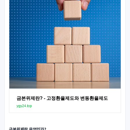
금본위제란? - 고정환율제도와 변동환율제도
ygy24.top
금본위제란 무엇인가?