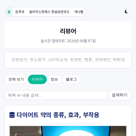
홈
감주넷
알리익스프레스 프로모션코드
마나툰
리뷰어
실시간 업데이트: 2026년 08월 07일
모든링크, 주소찾기, 사이트순위, 토렌트, 웹툰, 검색엔진, 먹튀검
증, 스포츠, 드라마, 커뮤니티 링크사이트! 여기여
전체 보기
리뷰어
정보
블로그
검색하기
다이어트 약의 종류, 효과, 부작용