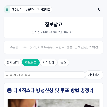
홈
대출랭크
금융DB
24시간대출
정보창고
실시간 업데이트: 2026년 08월 07일
모든링크, 주소찾기, 사이트순위, 토렌트, 웹툰, 검색엔진, 먹튀검
증, 스포츠, 드라마, 커뮤니티 링크사이트! 여기여
전체 보기
정보창고
치아건강
뉴스
검색하기
더매직스타 방청신청 및 투표 방법 총정리