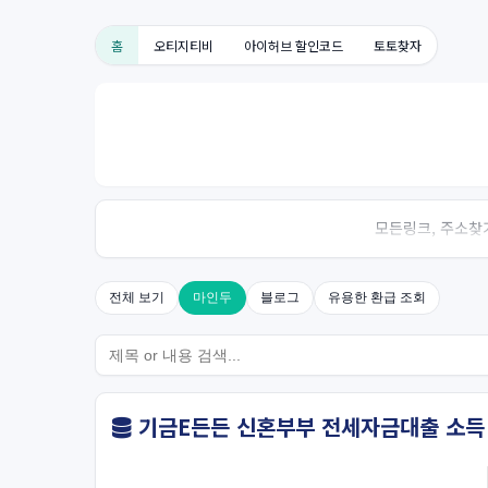
홈
오티지티비
아이허브 할인코드
토토찾자
모든링크, 주소찾기
전체 보기
마인두
블로그
유용한 환급 조회
기금E든든 신혼부부 전세자금대출 소득