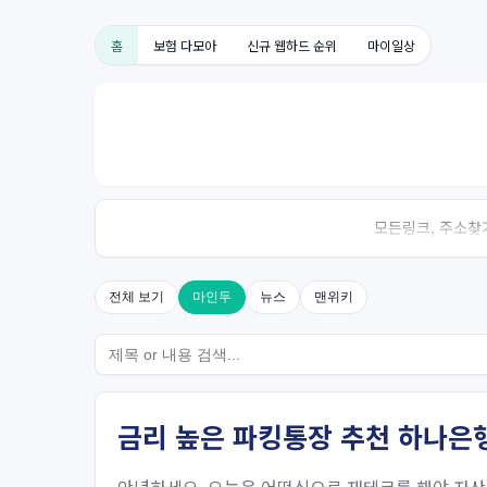
홈
보험 다모아
신규 웹하드 순위
마이일상
모든링크, 주소찾기
전체 보기
마인두
뉴스
맨위키
금리 높은 파킹통장 추천 하나