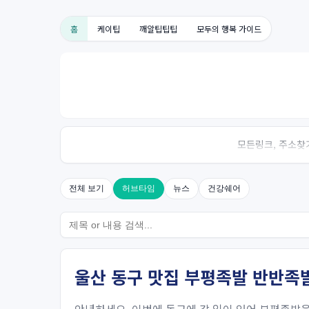
홈
케이팁
깨알팁팁팁
모두의 행복 가이드
모든링크, 주소찾기
전체 보기
허브타임
뉴스
건강쉐어
울산 동구 맛집 부평족발 반반족