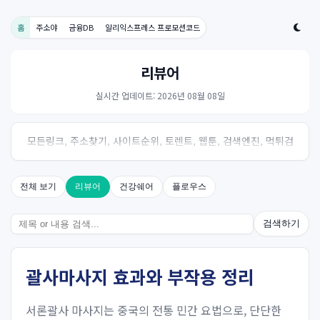
홈
주소야
금융DB
알리익스프레스 프로모션코드
리뷰어
실시간 업데이트: 2026년 08월 08일
모든링크, 주소찾기, 사이트순위, 토렌트, 웹툰, 검색엔진, 먹튀검
증, 스포츠, 드라마, 커뮤니티 링크사이트! 여기여
전체 보기
리뷰어
건강쉐어
플로우스
검색하기
괄사마사지 효과와 부작용 정리
서론괄사 마사지는 중국의 전통 민간 요법으로, 단단한