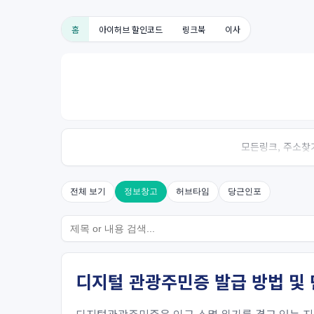
홈
아이허브 할인코드
링크북
이사
모든링크, 주소찾기
전체 보기
정보창고
허브타임
당근인포
디지털 관광주민증 발급 방법 및 